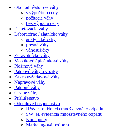
Obchodné/stolové váhy
s výpočtom ceny
počítacie váhy
bez výpočtu ceny
Etiketovacie váhy
Laboratórne / zlatnícke váhy
analytické váhy
presné váhy
váhosušičky
Zdravotnícke váhy
Mostíkové / plošinkové váhy
Plošinové váhy
Paletové váhy a vozíky
Závesné/žeriavové váhy
Nápravové váhy
Palubné váhy
Cestné váhy
Príslušenstvo
Odpadové hospodárstvo
HW- el. evidencia množstevného odpadu
SW- el. evidencia množstevného odpadu
Kontajnery
Marketingová podpora