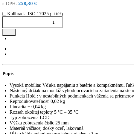
s DPH:
258,30 €
Kalibrácia ISO 17025
(+110€)
Popis
Vysoká mobilita: Vďaka napájaniu z batérie a kompaktnému, ľahk
Nástenný držiak na montáž vyhodnocovacieho zariadenia na sten
Funkcia Hold : v nestabilných podmienkach váženia sa priemerov
Reprodukovateľnosť 0,02 kg
Linearita ± 0,04 kg
Rozsah okolitej teploty 5 °C – 35 °C
Typ zobrazenia LCD
Výška zobrazenia číslic 25 mm
Materiál vážiacej dosky oceľ, lakovaná
Dĺžka kábla vyhodnocovacieho zariadenia 2 m