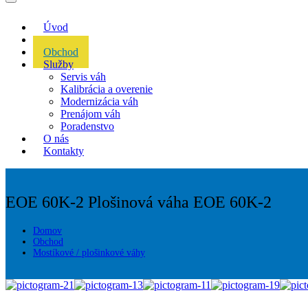
Úvod
Akcie
Obchod
Služby
Servis váh
Kalibrácia a overenie
Modernizácia váh
Prenájom váh
Poradenstvo
O nás
Kontakty
EOE 60K-2
Plošinová váha EOE 60K-2
Domov
Obchod
Mostíkové / plošinkové váhy