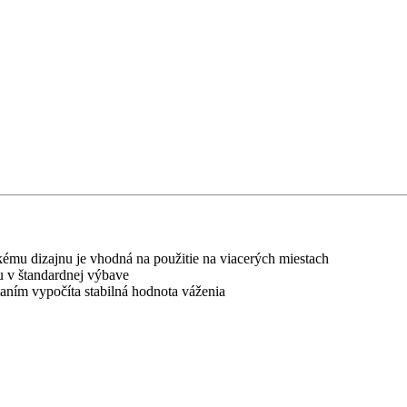
ému dizajnu je vhodná na použitie na viacerých miestach
u v štandardnej výbave
aním vypočíta stabilná hodnota váženia