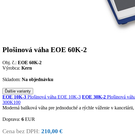
Plošinová váha EOE 60K-2
Obj. č.:
EOE 60K-2
Výrobca:
Kern
Skladom:
Na objednávku
Ďalšie varianty
EOE 10K-3
Plošinová váha EOE 10K-3
EOE 30K-2
Plošinová vá
300K100
Moderná balíková váha pre jednoduché a rýchle váženie v kancelárii,
Doprava:
6
EUR
Cena bez DPH:
210,00 €