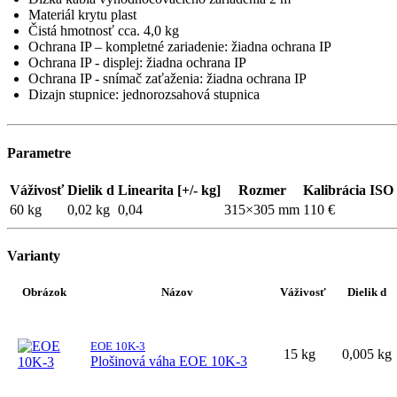
Materiál krytu plast
Čistá hmotnosť cca. 4,0 kg
Ochrana IP – kompletné zariadenie: žiadna ochrana IP
Ochrana IP - displej: žiadna ochrana IP
Ochrana IP - snímač zaťaženia: žiadna ochrana IP
Dizajn stupnice: jednorozsahová stupnica
Parametre
Váživosť
Dielik d
Linearita [+/- kg]
Rozmer
Kalibrácia ISO
60 kg
0,02 kg
0,04
315×305 mm
110 €
Varianty
Obrázok
Názov
Váživosť
Dielik d
EOE 10K-3
15 kg
0,005 kg
Plošinová váha EOE 10K-3