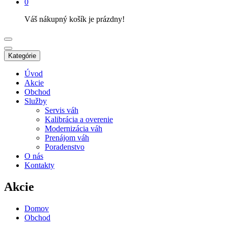
0
Váš nákupný košík je prázdny!
Kategórie
Úvod
Akcie
Obchod
Služby
Servis váh
Kalibrácia a overenie
Modernizácia váh
Prenájom váh
Poradenstvo
O nás
Kontakty
Akcie
Domov
Obchod