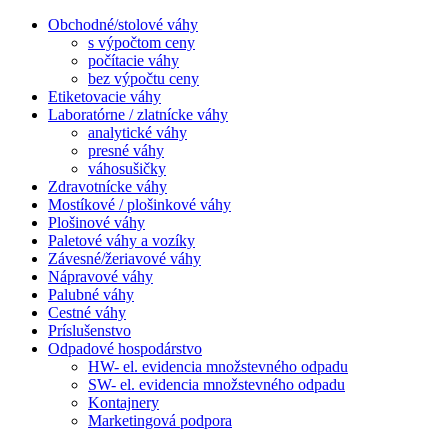
Obchodné/stolové váhy
s výpočtom ceny
počítacie váhy
bez výpočtu ceny
Etiketovacie váhy
Laboratórne / zlatnícke váhy
analytické váhy
presné váhy
váhosušičky
Zdravotnícke váhy
Mostíkové / plošinkové váhy
Plošinové váhy
Paletové váhy a vozíky
Závesné/žeriavové váhy
Nápravové váhy
Palubné váhy
Cestné váhy
Príslušenstvo
Odpadové hospodárstvo
HW- el. evidencia množstevného odpadu
SW- el. evidencia množstevného odpadu
Kontajnery
Marketingová podpora