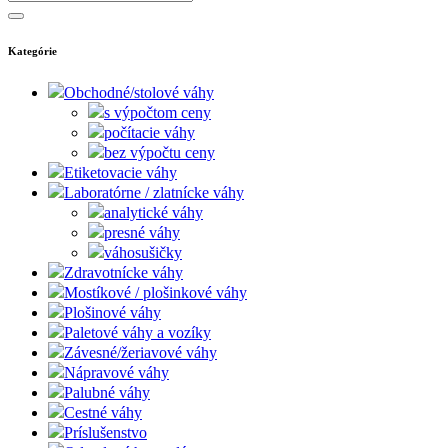
Kategórie
Obchodné/stolové váhy
s výpočtom ceny
počítacie váhy
bez výpočtu ceny
Etiketovacie váhy
Laboratórne / zlatnícke váhy
analytické váhy
presné váhy
váhosušičky
Zdravotnícke váhy
Mostíkové / plošinkové váhy
Plošinové váhy
Paletové váhy a vozíky
Závesné/žeriavové váhy
Nápravové váhy
Palubné váhy
Cestné váhy
Príslušenstvo