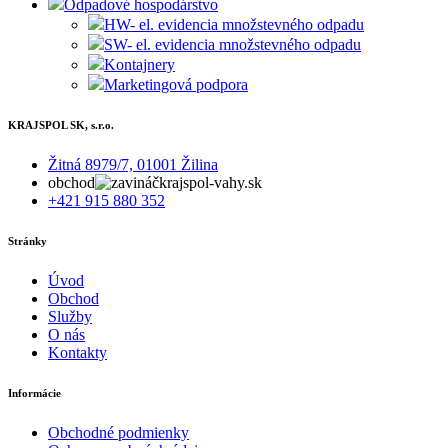
Odpadové hospodárstvo
HW- el. evidencia množstevného odpadu
SW- el. evidencia množstevného odpadu
Kontajnery
Marketingová podpora
KRAJSPOL SK, s.r.o.
Žitná 8979/7, 01001 Žilina
obchod
krajspol-vahy.sk
+421 915 880 352
Stránky
Úvod
Obchod
Služby
O nás
Kontakty
Informácie
Obchodné podmienky