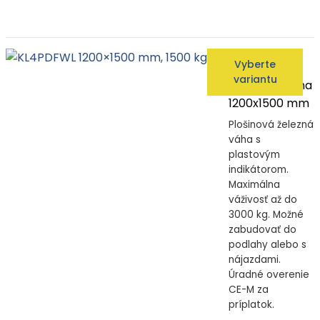
KL4PDFWL
Vyberte
1200x1500 mm
variantu
Plošinová váha
1200x1500 mm
Plošinová železná
váha s
plastovým
indikátorom.
Maximálna
váživosť až do
3000 kg. Možné
zabudovať do
podlahy alebo s
nájazdami.
Úradné overenie
CE-M za
príplatok.