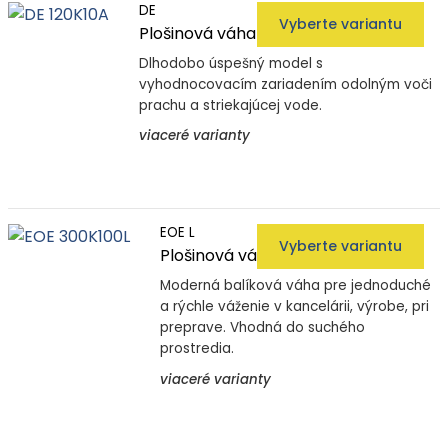
DE
Vyberte variantu
Plošinová váha DE
Dlhodobo úspešný model s
vyhodnocovacím zariadením odolným voči
prachu a striekajúcej vode.
viaceré varianty
EOE L
Vyberte variantu
Plošinová váha EOE-L
Moderná balíková váha pre jednoduché
a rýchle váženie v kancelárii, výrobe, pri
preprave. Vhodná do suchého
prostredia.
viaceré varianty