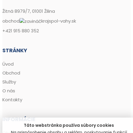
Žitná 8979/7, 01001 Žilina
obchod
krajspol-vahy.sk
+421 915 880 352
STRÁNKY
Úvod
Obchod
Služby
O nás
Kontakty
INFORMÁCIE
Táto webstránka používa súbory cookies
Na prispôsobenie obsahu a reklám, poskytovanie funkcií
Obchodné podmienky