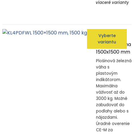
viaceré varianty
KL4PDFWL
Vyberte
1500x1500 mm
variantu
Plošinová váha
1500x1500 mm
Plošinová železná
váha s
plastovým
indikátorom.
Maximálna
váživosť až do
3000 kg. Možné
zabudovať do
podlahy alebo s
nájazdami.
Úradné overenie
CE-M za