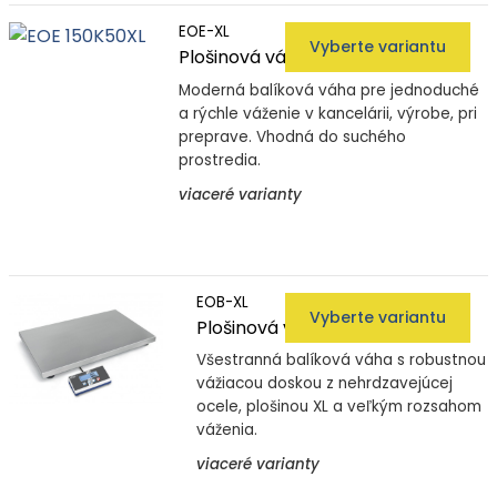
EOE-XL
Vyberte variantu
Plošinová váha EOE-XL
Moderná balíková váha pre jednoduché
a rýchle váženie v kancelárii, výrobe, pri
preprave. Vhodná do suchého
prostredia.
viaceré varianty
EOB-XL
Vyberte variantu
Plošinová váha EOB-XL
Všestranná balíková váha s robustnou
vážiacou doskou z nehrdzavejúcej
ocele, plošinou XL a veľkým rozsahom
váženia.
viaceré varianty