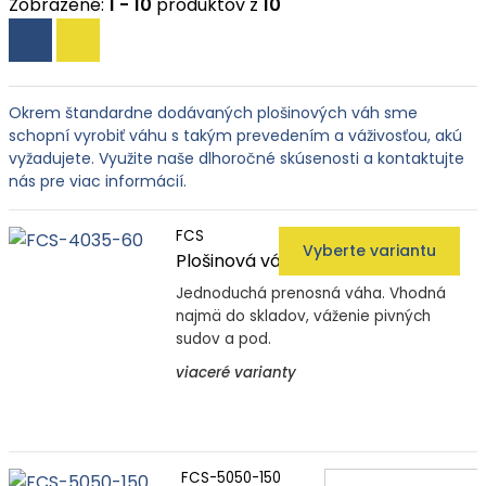
Zobrazené:
1 - 10
produktov z
10
Okrem štandardne dodávaných plošinových váh sme
schopní vyrobiť váhu s takým prevedením a váživosťou, akú
vyžadujete. Využite naše dlhoročné skúsenosti a kontaktujte
nás pre viac informácií.
FCS
Vyberte variantu
Plošinová váha FCS
Jednoduchá prenosná váha. Vhodná
najmä do skladov, váženie pivných
sudov a pod.
viaceré varianty
FCS-5050-150