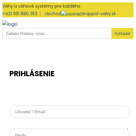
Váhy a váhové systémy pre každého
+421 915 880 352
obchod
krajspol-vahy.sk
Vyhľadať
PRIHLÁSENIE