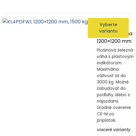
KL4PDFWL
Vyberte
1200×1200 mm
variantu
Plošinová váha
1200×1200 mm
Plošinová železná
váha s plastovým
indikátorom.
Maximálna
váživosť až do
3000 kg. Možné
zabudovať do
podlahy alebo s
nájazdami.
Úradné overenie
CE-M za
príplatok.
viaceré varianty