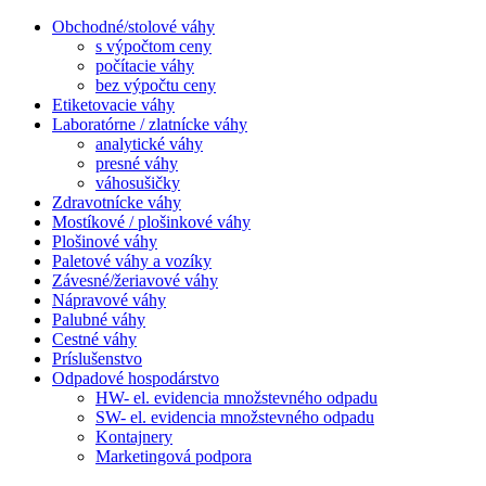
Obchodné/stolové váhy
s výpočtom ceny
počítacie váhy
bez výpočtu ceny
Etiketovacie váhy
Laboratórne / zlatnícke váhy
analytické váhy
presné váhy
váhosušičky
Zdravotnícke váhy
Mostíkové / plošinkové váhy
Plošinové váhy
Paletové váhy a vozíky
Závesné/žeriavové váhy
Nápravové váhy
Palubné váhy
Cestné váhy
Príslušenstvo
Odpadové hospodárstvo
HW- el. evidencia množstevného odpadu
SW- el. evidencia množstevného odpadu
Kontajnery
Marketingová podpora