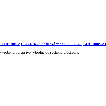
ha EOE 30K-2
EOE 60K-2
Plošinová váha EOE 60K-2
EOE 100K-2
P
 výrobe, pri preprave. Vhodná do suchého prostredia.