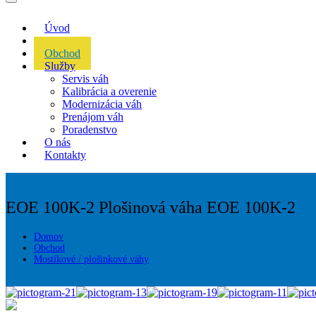
Úvod
Akcie
Obchod
Služby
Servis váh
Kalibrácia a overenie
Modernizácia váh
Prenájom váh
Poradenstvo
O nás
Kontakty
EOE 100K-2
Plošinová váha EOE 100K-2
Domov
Obchod
Mostíkové / plošinkové váhy