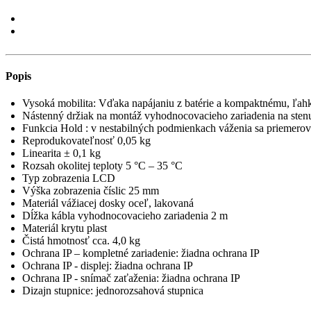
Popis
Vysoká mobilita: Vďaka napájaniu z batérie a kompaktnému, ľahk
Nástenný držiak na montáž vyhodnocovacieho zariadenia na sten
Funkcia Hold : v nestabilných podmienkach váženia sa priemerov
Reprodukovateľnosť 0,05 kg
Linearita ± 0,1 kg
Rozsah okolitej teploty 5 °C – 35 °C
Typ zobrazenia LCD
Výška zobrazenia číslic 25 mm
Materiál vážiacej dosky oceľ, lakovaná
Dĺžka kábla vyhodnocovacieho zariadenia 2 m
Materiál krytu plast
Čistá hmotnosť cca. 4,0 kg
Ochrana IP – kompletné zariadenie: žiadna ochrana IP
Ochrana IP - displej: žiadna ochrana IP
Ochrana IP - snímač zaťaženia: žiadna ochrana IP
Dizajn stupnice: jednorozsahová stupnica