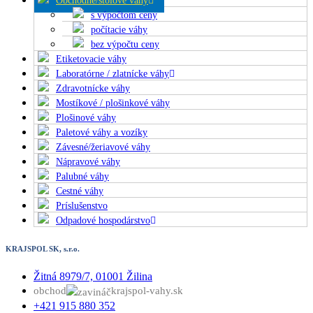
Obchodné/stolové váhy
s výpočtom ceny
počítacie váhy
bez výpočtu ceny
Etiketovacie váhy
Laboratórne / zlatnícke váhy
Zdravotnícke váhy
Mostíkové / plošinkové váhy
Plošinové váhy
Paletové váhy a vozíky
Závesné/žeriavové váhy
Nápravové váhy
Palubné váhy
Cestné váhy
Príslušenstvo
Odpadové hospodárstvo
KRAJSPOL SK, s.r.o.
Žitná 8979/7, 01001 Žilina
obchod
krajspol-vahy.sk
+421 915 880 352