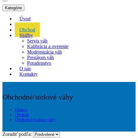
Kategórie
Úvod
Akcie
Obchod
Služby
Servis váh
Kalibrácia a overenie
Modernizácia váh
Prenájom váh
Poradenstvo
O nás
Kontakty
Obchodné/stolové váhy
Domov
Obchod
Obchodné/stolové váhy
Zoradiť podľa: