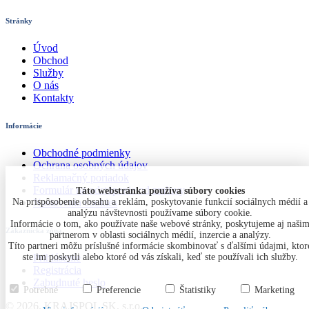
Stránky
Úvod
Obchod
Služby
O nás
Kontakty
Informácie
Obchodné podmienky
Ochrana osobných údajov
Reklamačný poriadok
Formulár na odstúpenie od zmluvy
Táto webstránka používa súbory cookies
Nastavenia cookies
Na prispôsobenie obsahu a reklám, poskytovanie funkcií sociálnych médií a
analýzu návštevnosti používame súbory cookie.
Informácie o tom, ako používate naše webové stránky, poskytujeme aj naši
Zákaznícka zóna
partnerom v oblasti sociálnych médií, inzercie a analýzy.
Títo partneri môžu príslušné informácie skombinovať s ďalšími údajmi, ktor
Prihlásenie
ste im poskytli alebo ktoré od vás získali, keď ste používali ich služby.
Registrácia
Zabudnuté heslo
Potrebné
Preferencie
Štatistiky
Marketing
© 2026. KRAJSPOL SK, s.r.o.