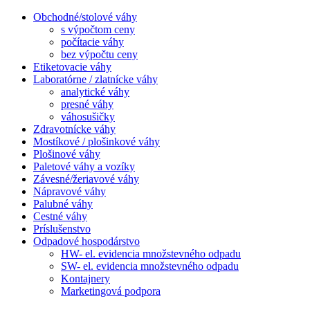
Obchodné/stolové váhy
s výpočtom ceny
počítacie váhy
bez výpočtu ceny
Etiketovacie váhy
Laboratórne / zlatnícke váhy
analytické váhy
presné váhy
váhosušičky
Zdravotnícke váhy
Mostíkové / plošinkové váhy
Plošinové váhy
Paletové váhy a vozíky
Závesné/žeriavové váhy
Nápravové váhy
Palubné váhy
Cestné váhy
Príslušenstvo
Odpadové hospodárstvo
HW- el. evidencia množstevného odpadu
SW- el. evidencia množstevného odpadu
Kontajnery
Marketingová podpora