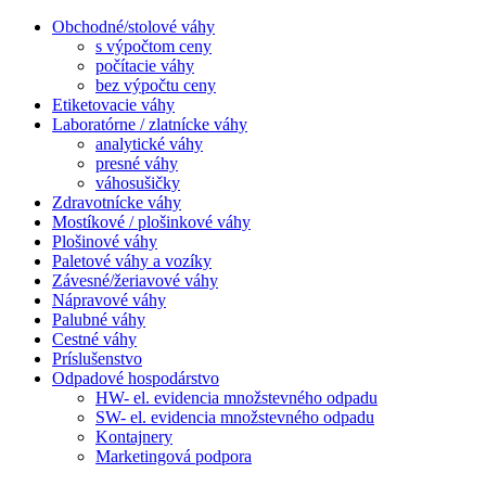
Obchodné/stolové váhy
s výpočtom ceny
počítacie váhy
bez výpočtu ceny
Etiketovacie váhy
Laboratórne / zlatnícke váhy
analytické váhy
presné váhy
váhosušičky
Zdravotnícke váhy
Mostíkové / plošinkové váhy
Plošinové váhy
Paletové váhy a vozíky
Závesné/žeriavové váhy
Nápravové váhy
Palubné váhy
Cestné váhy
Príslušenstvo
Odpadové hospodárstvo
HW- el. evidencia množstevného odpadu
SW- el. evidencia množstevného odpadu
Kontajnery
Marketingová podpora