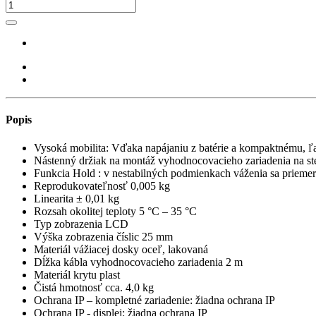
Popis
Vysoká mobilita: Vďaka napájaniu z batérie a kompaktnému, ľa
Nástenný držiak na montáž vyhodnocovacieho zariadenia na st
Funkcia Hold : v nestabilných podmienkach váženia sa priemer
Reprodukovateľnosť 0,005 kg
Linearita ± 0,01 kg
Rozsah okolitej teploty 5 °C – 35 °C
Typ zobrazenia LCD
Výška zobrazenia číslic 25 mm
Materiál vážiacej dosky oceľ, lakovaná
Dĺžka kábla vyhodnocovacieho zariadenia 2 m
Materiál krytu plast
Čistá hmotnosť cca. 4,0 kg
Ochrana IP – kompletné zariadenie: žiadna ochrana IP
Ochrana IP - displej: žiadna ochrana IP