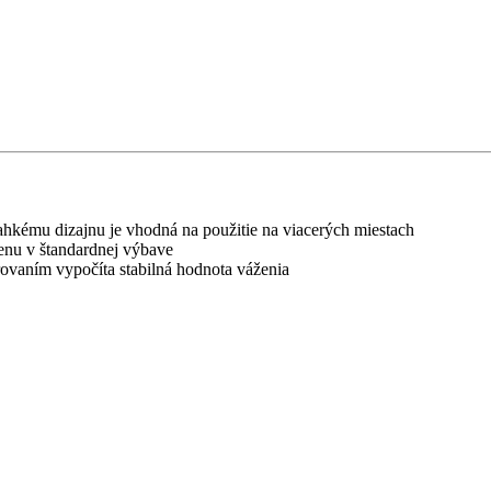
hkému dizajnu je vhodná na použitie na viacerých miestach
enu v štandardnej výbave
ovaním vypočíta stabilná hodnota váženia