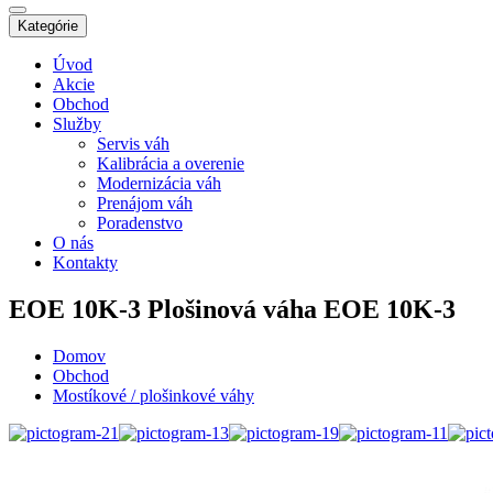
Kategórie
Úvod
Akcie
Obchod
Služby
Servis váh
Kalibrácia a overenie
Modernizácia váh
Prenájom váh
Poradenstvo
O nás
Kontakty
EOE 10K-3
Plošinová váha EOE 10K-3
Domov
Obchod
Mostíkové / plošinkové váhy