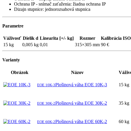
Ochrana IP - snímač zaťaženia: žiadna ochrana IP
Dizajn stupnice: jednorozsahová stupnica
Parametre
Váživosť
Dielik d
Linearita [+/- kg]
Rozmer
Kalibrácia ISO
15 kg
0,005 kg
0,01
315×305 mm
90 €
Varianty
Obrázok
Názov
Váživ
Plošinová váha EOE 10K-3
15 kg
EOE 10K-3
Plošinová váha EOE 30K-2
35 kg
EOE 30K-2
Plošinová váha EOE 60K-2
60 kg
EOE 60K-2