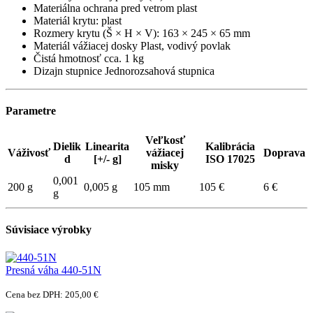
Materiálna ochrana pred vetrom plast
Materiál krytu: plast
Rozmery krytu (Š × H × V): 163 × 245 × 65 mm
Materiál vážiacej dosky Plast, vodivý povlak
Čistá hmotnosť cca. 1 kg
Dizajn stupnice Jednorozsahová stupnica
Parametre
Veľkosť
Dielik
Linearita
Kalibrácia
Váživosť
vážiacej
Doprava
d
[+/- g]
ISO 17025
misky
0,001
200 g
0,005 g
105 mm
105 €
6 €
g
Súvisiace výrobky
Presná váha 440-51N
Cena bez DPH: 205,00 €