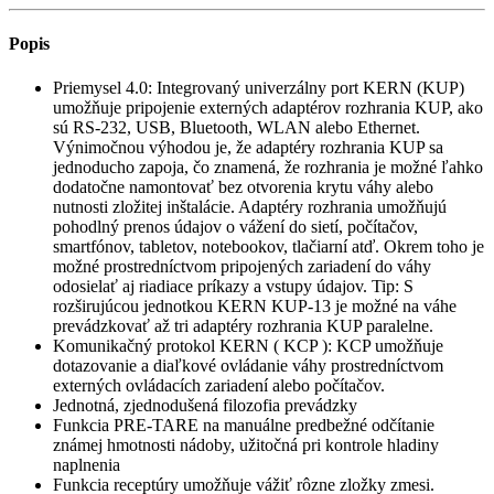
Popis
Priemysel 4.0: Integrovaný univerzálny port KERN (KUP)
umožňuje pripojenie externých adaptérov rozhrania KUP, ako
sú RS-232, USB, Bluetooth, WLAN alebo Ethernet.
Výnimočnou výhodou je, že adaptéry rozhrania KUP sa
jednoducho zapoja, čo znamená, že rozhrania je možné ľahko
dodatočne namontovať bez otvorenia krytu váhy alebo
nutnosti zložitej inštalácie. Adaptéry rozhrania umožňujú
pohodlný prenos údajov o vážení do sietí, počítačov,
smartfónov, tabletov, notebookov, tlačiarní atď. Okrem toho je
možné prostredníctvom pripojených zariadení do váhy
odosielať aj riadiace príkazy a vstupy údajov. Tip: S
rozširujúcou jednotkou KERN KUP-13 je možné na váhe
prevádzkovať až tri adaptéry rozhrania KUP paralelne.
Komunikačný protokol KERN ( KCP ): KCP umožňuje
dotazovanie a diaľkové ovládanie váhy prostredníctvom
externých ovládacích zariadení alebo počítačov.
Jednotná, zjednodušená filozofia prevádzky
Funkcia PRE-TARE na manuálne predbežné odčítanie
známej hmotnosti nádoby, užitočná pri kontrole hladiny
naplnenia
Funkcia receptúry umožňuje vážiť rôzne zložky zmesi.