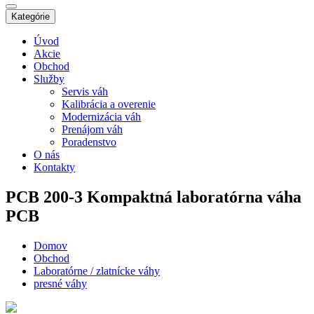
Kategórie
Úvod
Akcie
Obchod
Služby
Servis váh
Kalibrácia a overenie
Modernizácia váh
Prenájom váh
Poradenstvo
O nás
Kontakty
PCB 200-3
Kompaktná laboratórna váha
PCB
Domov
Obchod
Laboratórne / zlatnícke váhy
presné váhy