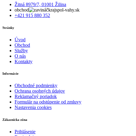
Žitná 8979/7, 01001 Žilina
obchod
krajspol-vahy.sk
+421 915 880 352
Stránky
Úvod
Obchod
Služby
O nás
Kontakty
Informácie
Obchodné podmienky
Ochrana osobných údajov
Reklamačný poriadok
Formulár na odstúpenie od zmluvy
Nastavenia cookies
Zákaznícka zóna
Prihlásenie