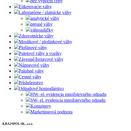
bez výpočtu ceny
Etiketovacie váhy
Laboratórne / zlatnícke váhy
analytické váhy
presné váhy
váhosušičky
Zdravotnícke váhy
Mostíkové / plošinkové váhy
Plošinové váhy
Paletové váhy a vozíky
Závesné/žeriavové váhy
Nápravové váhy
Palubné váhy
Cestné váhy
Príslušenstvo
Odpadové hospodárstvo
HW- el. evidencia množstevného odpadu
SW- el. evidencia množstevného odpadu
Kontajnery
Marketingová podpora
KRAJSPOL SK, s.r.o.