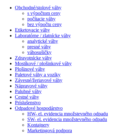
Obchodné/stolové váhy
s výpočtom ceny
počítacie váhy
bez výpočtu ceny
Etiketovacie váhy
Laboratórne / zlatnícke váhy
analytické váhy
presné váhy
váhosušičky
Zdravotnícke váhy
Mostíkové / plošinkové váhy
Plošinové váhy
Paletové váhy a vozíky
Závesné/žeriavové váhy
Nápravové váhy
Palubné váhy
Cestné váhy
Príslušenstvo
Odpadové hospodárstvo
HW- el. evidencia množstevného odpadu
SW- el. evidencia množstevného odpadu
Kontajnery
Marketingová podpora