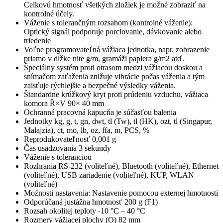
Celkovú hmotnosť všetkých zložiek je možné zobraziť na
kontrolné účely.
Váženie s tolerančným rozsahom (kontrolné váženie):
Optický signál podporuje porciovanie, dávkovanie alebo
triedenie
Voľne programovateľná vážiaca jednotka, napr. zobrazenie
priamo v dĺžke nite g/m, gramáži papiera g/m2 atď.
Špeciálny systém proti otrasom medzi vážiacou doskou a
snímačom zaťaženia znižuje vibrácie počas váženia a tým
zaisťuje rýchlejšie a bezpečné výsledky váženia.
Štandardne krúžkový kryt proti prúdeniu vzduchu, vážiaca
komora Ř×V 90× 40 mm
Ochranná pracovná kapucňa je súčasťou balenia
Jednotky kg, g, t, gn, dwt, tl (Tw), tl (HK), ozt, tl (Singapur,
Malajzia), ct, mo, lb, oz, ffa, m, PCS, %
Reprodukovateľnosť 0,001 g
Čas usadzovania 3 sekundy
Váženie s toleranciou
Rozhrania RS-232 (voliteľné), Bluetooth (voliteľné), Ethernet
(voliteľné), USB zariadenie (voliteľné), KUP, WLAN
(voliteľné)
Možnosti nastavenia: Nastavenie pomocou externej hmotnosti
Odporúčaná justážna hmotnosť 200 g (F1)
Rozsah okolitej teploty -10 °C – 40 °C
Rozmery vážiacej plochy (O) 82 mm