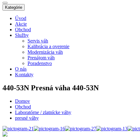
Kategórie
Úvod
Akcie
Obchod
Služby
Servis váh
Kalibrácia a overenie
Modernizácia váh
Prenájom váh
Poradenstvo
O nás
Kontakty
440-53N
Presná váha 440-53N
Domov
Obchod
Laboratórne / zlatnícke váhy
presné váhy