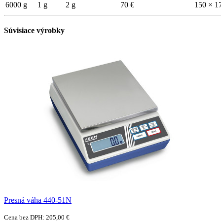
6000 g
1 g
2 g
70 €
150 × 
Súvisiace výrobky
Presná váha 440-51N
Cena bez DPH: 205,00 €