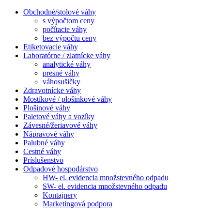
Obchodné/stolové váhy
s výpočtom ceny
počítacie váhy
bez výpočtu ceny
Etiketovacie váhy
Laboratórne / zlatnícke váhy
analytické váhy
presné váhy
váhosušičky
Zdravotnícke váhy
Mostíkové / plošinkové váhy
Plošinové váhy
Paletové váhy a vozíky
Závesné/žeriavové váhy
Nápravové váhy
Palubné váhy
Cestné váhy
Príslušenstvo
Odpadové hospodárstvo
HW- el. evidencia množstevného odpadu
SW- el. evidencia množstevného odpadu
Kontajnery
Marketingová podpora