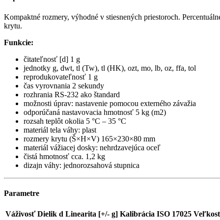
Kompaktné rozmery, výhodné v stiesnených priestoroch. Percentuáln
krytu.
Funkcie:
čitateľnosť [d] 1 g
jednotky g, dwt, tl (Tw), tl (HK), ozt, mo, lb, oz, ffa, tol
reprodukovateľnosť 1 g
čas vyrovnania 2 sekundy
rozhrania RS-232 ako štandard
možnosti úprav: nastavenie pomocou externého závažia
odporúčaná nastavovacia hmotnosť 5 kg (m2)
rozsah teplôt okolia 5 °C – 35 °C
materiál tela váhy: plast
rozmery krytu (Š×H×V) 165×230×80 mm
materiál vážiacej dosky: nehrdzavejúca oceľ
čistá hmotnosť cca. 1,2 kg
dizajn váhy: jednorozsahová stupnica
Parametre
Váživosť
Dielik d
Linearita [+/- g]
Kalibrácia ISO 17025
Veľkosť