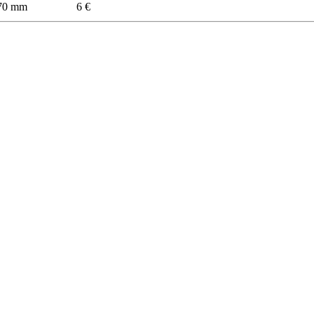
170 mm
6 €