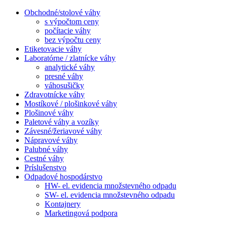
Obchodné/stolové váhy
s výpočtom ceny
počítacie váhy
bez výpočtu ceny
Etiketovacie váhy
Laboratórne / zlatnícke váhy
analytické váhy
presné váhy
váhosušičky
Zdravotnícke váhy
Mostíkové / plošinkové váhy
Plošinové váhy
Paletové váhy a vozíky
Závesné/žeriavové váhy
Nápravové váhy
Palubné váhy
Cestné váhy
Príslušenstvo
Odpadové hospodárstvo
HW- el. evidencia množstevného odpadu
SW- el. evidencia množstevného odpadu
Kontajnery
Marketingová podpora