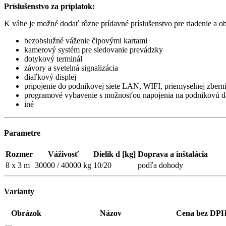
Príslušenstvo za príplatok:
K váhe je možné dodať rôzne prídavné príslušenstvo pre riadenie a o
bezobslužné váženie čipovými kartami
kamerový systém pre sledovanie prevádzky
dotykový terminál
závory a svetelná signalizácia
diaľkový displej
pripojenie do podnikovej siete LAN, WIFI, priemyselnej zb
programové vybavenie s možnosťou napojenia na podnikovú d
iné
Parametre
Rozmer
Váživosť
Dielik d [kg]
Doprava a inštalácia
8 x 3 m
30000 / 40000 kg
10/20
podľa dohody
Varianty
Obrázok
Názov
Cena bez DP