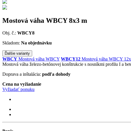
Mostová váha WBCY 8x3 m
Obj. č.:
WBCY8
Skladom:
Na objednávku
Ďalšie varianty
WBCY
Mostová váha WBCY
WBCY12
Mostová váha WBCY 12x
Mostová váha železo-betónovej konštrukcie s nosníkmi profilu I a 
Doprava a inštalácia:
podľa dohody
Cena na vyžiadanie
Vyžiadať ponuku