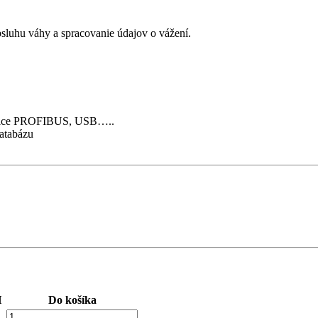
bsluhu váhy a spracovanie údajov o vážení.
ernice PROFIBUS, USB…..
atabázu
H
Do košíka