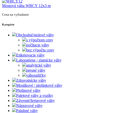
Mostová váha WBCY 12x3 m
Cena na vyžiadanie
Kategórie
Obchodné/stolové váhy
s výpočtom ceny
počítacie váhy
bez výpočtu ceny
Etiketovacie váhy
Laboratórne / zlatnícke váhy
analytické váhy
presné váhy
váhosušičky
Zdravotnícke váhy
Mostíkové / plošinkové váhy
Plošinové váhy
Paletové váhy a vozíky
Závesné/žeriavové váhy
Nápravové váhy
Palubné váhy