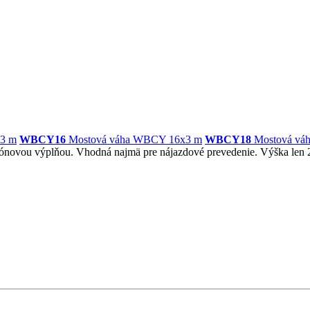
3 m
WBCY16
Mostová váha WBCY 16x3 m
WBCY18
Mostová vá
betónovou výplňou. Vhodná najmä pre nájazdové prevedenie. Výška len 