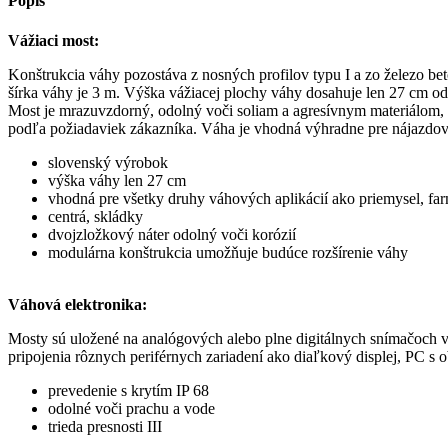
Popis
Vážiaci most:
Konštrukcia váhy pozostáva z nosných profilov typu I a zo železo be
šírka váhy je 3 m. Výška vážiacej plochy váhy dosahuje len 27 cm o
Most je mrazuvzdorný, odolný voči soliam a agresívnym materiálom,
podľa požiadaviek zákazníka. Váha je vhodná výhradne pre nájazdov
slovenský výrobok
výška váhy len 27 cm
vhodná pre všetky druhy váhových aplikácií ako priemysel, far
centrá, skládky
dvojzložkový náter odolný voči korózií
modulárna konštrukcia umožňuje budúce rozšírenie váhy
Váhová elektronika:
Mosty sú uložené na analógových alebo plne digitálnych snímačoch 
pripojenia rôznych periférnych zariadení ako diaľkový displej, PC s 
prevedenie s krytím IP 68
odolné voči prachu a vode
trieda presnosti III