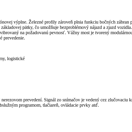
tónovej výplne. Železné profily zároveň plnia funkciu bočných zábran p
d základovej pätky, čo umožňuje bezproblémový nájazd a zjazd vozidla.
 vibrovaný na požadovanú pevnosť. Vážny most je tvorený modulárnou
é prevedenie.
my, logistické
v nerezovom prevedení. Signál zo snímačov je vedený cez zlučovaciu k
obslužným programom, tlačiareň, ovládacie prvky atď.