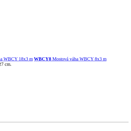
ha WBCY 18x3 m
WBCY8
Mostová váha WBCY 8x3 m
27 cm.