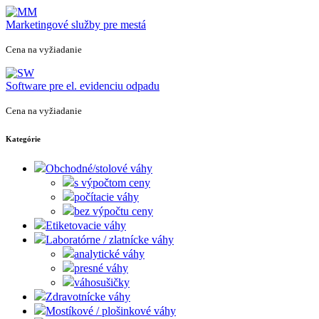
Marketingové služby pre mestá
Cena na vyžiadanie
Software pre el. evidenciu odpadu
Cena na vyžiadanie
Kategórie
Obchodné/stolové váhy
s výpočtom ceny
počítacie váhy
bez výpočtu ceny
Etiketovacie váhy
Laboratórne / zlatnícke váhy
analytické váhy
presné váhy
váhosušičky
Zdravotnícke váhy
Mostíkové / plošinkové váhy