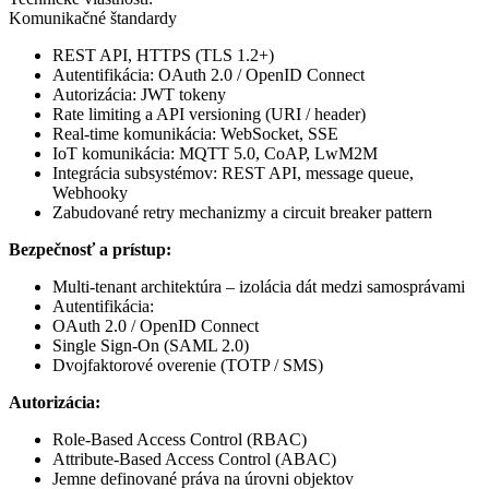
Komunikačné štandardy
REST API, HTTPS (TLS 1.2+)
Autentifikácia: OAuth 2.0 / OpenID Connect
Autorizácia: JWT tokeny
Rate limiting a API versioning (URI / header)
Real-time komunikácia: WebSocket, SSE
IoT komunikácia: MQTT 5.0, CoAP, LwM2M
Integrácia subsystémov: REST API, message queue,
Webhooky
Zabudované retry mechanizmy a circuit breaker pattern
Bezpečnosť a prístup:
Multi-tenant architektúra – izolácia dát medzi samosprávami
Autentifikácia:
OAuth 2.0 / OpenID Connect
Single Sign-On (SAML 2.0)
Dvojfaktorové overenie (TOTP / SMS)
Autorizácia:
Role-Based Access Control (RBAC)
Attribute-Based Access Control (ABAC)
Jemne definované práva na úrovni objektov