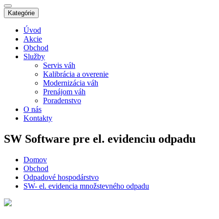
Kategórie
Úvod
Akcie
Obchod
Služby
Servis váh
Kalibrácia a overenie
Modernizácia váh
Prenájom váh
Poradenstvo
O nás
Kontakty
SW
Software pre el. evidenciu odpadu
Domov
Obchod
Odpadové hospodárstvo
SW- el. evidencia množstevného odpadu