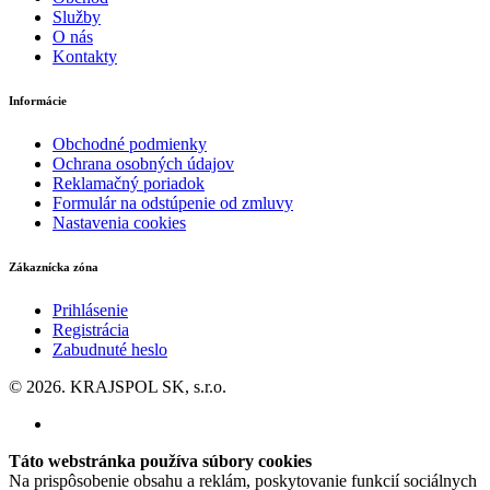
Služby
O nás
Kontakty
Informácie
Obchodné podmienky
Ochrana osobných údajov
Reklamačný poriadok
Formulár na odstúpenie od zmluvy
Nastavenia cookies
Zákaznícka zóna
Prihlásenie
Registrácia
Zabudnuté heslo
© 2026. KRAJSPOL SK, s.r.o.
Táto webstránka používa súbory cookies
Na prispôsobenie obsahu a reklám, poskytovanie funkcií sociálnych