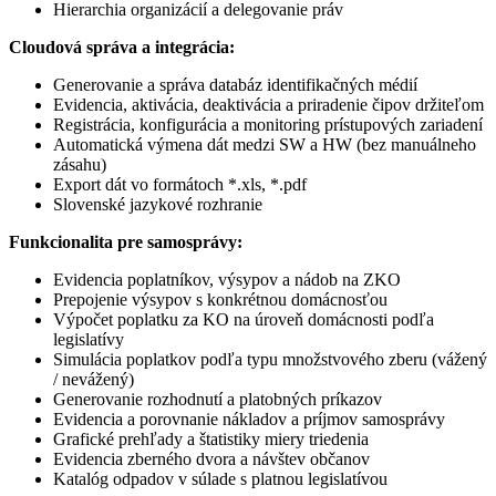
Hierarchia organizácií a delegovanie práv
Cloudová správa a integrácia:
Generovanie a správa databáz identifikačných médií
Evidencia, aktivácia, deaktivácia a priradenie čipov držiteľom
Registrácia, konfigurácia a monitoring prístupových zariadení
Automatická výmena dát medzi SW a HW (bez manuálneho
zásahu)
Export dát vo formátoch *.xls, *.pdf
Slovenské jazykové rozhranie
Funkcionalita pre samosprávy:
Evidencia poplatníkov, výsypov a nádob na ZKO
Prepojenie výsypov s konkrétnou domácnosťou
Výpočet poplatku za KO na úroveň domácnosti podľa
legislatívy
Simulácia poplatkov podľa typu množstvového zberu (vážený
/ nevážený)
Generovanie rozhodnutí a platobných príkazov
Evidencia a porovnanie nákladov a príjmov samosprávy
Grafické prehľady a štatistiky miery triedenia
Evidencia zberného dvora a návštev občanov
Katalóg odpadov v súlade s platnou legislatívou