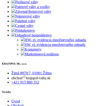
Plošinové váhy
Paletové váhy a vozíky
Závesné/žeriavové váhy
Nápravové váhy
Palubné váhy
Cestné váhy
Príslušenstvo
Odpadové hospodárstvo
HW- el. evidencia množstevného odpadu
SW- el. evidencia množstevného odpadu
Kontajnery
Marketingová podpora
KRAJSPOL SK, s.r.o.
Žitná 8979/7, 01001 Žilina
obchod
krajspol-vahy.sk
+421 915 880 352
Stránky
Úvod
Obchod