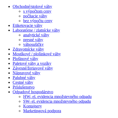
Obchodné/stolové váhy
s výpočtom ceny
počítacie váhy
bez výpočtu ceny
Etiketovacie váhy
Laboratórne / zlatnícke váhy
analytické váhy
presné váhy
váhosušičky
Zdravotnícke váhy
Mostíkové / plošinkové váhy
Plošinové váhy
Paletové váhy a vozíky
Závesné/žeriavové váhy
Nápravové váhy
Palubné váhy
Cestné váhy
Príslušenstvo
Odpadové hospodárstvo
HW- el. evidencia množstevného odpadu
SW- el. evidencia množstevného odpadu
Kontajnery
Marketingová podpora