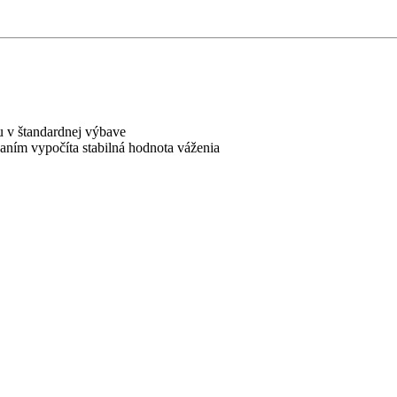
u v štandardnej výbave
aním vypočíta stabilná hodnota váženia