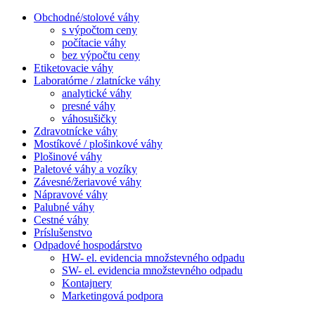
Obchodné/stolové váhy
s výpočtom ceny
počítacie váhy
bez výpočtu ceny
Etiketovacie váhy
Laboratórne / zlatnícke váhy
analytické váhy
presné váhy
váhosušičky
Zdravotnícke váhy
Mostíkové / plošinkové váhy
Plošinové váhy
Paletové váhy a vozíky
Závesné/žeriavové váhy
Nápravové váhy
Palubné váhy
Cestné váhy
Príslušenstvo
Odpadové hospodárstvo
HW- el. evidencia množstevného odpadu
SW- el. evidencia množstevného odpadu
Kontajnery
Marketingová podpora