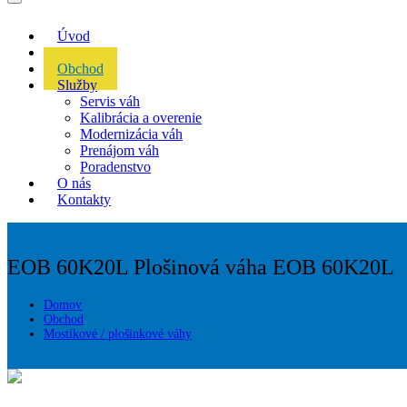
Úvod
Akcie
Obchod
Služby
Servis váh
Kalibrácia a overenie
Modernizácia váh
Prenájom váh
Poradenstvo
O nás
Kontakty
EOB 60K20L
Plošinová váha EOB 60K20L
Domov
Obchod
Mostíkové / plošinkové váhy