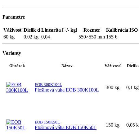
Parametre
Váživosť
Dielik d
Linearita [+/- kg]
Rozmer
Kalibrácia ISO
60 kg
0,02 kg
0,04
550×550 mm
155 €
Varianty
Obrázok
Názov
Váživosť
Dielik 
EOB 300K100L
300 kg
0,1 kg
Plošinová váha EOB 300K100L
EOB 150K50L
150 kg
0,05 
Plošinová váha EOB 150K50L