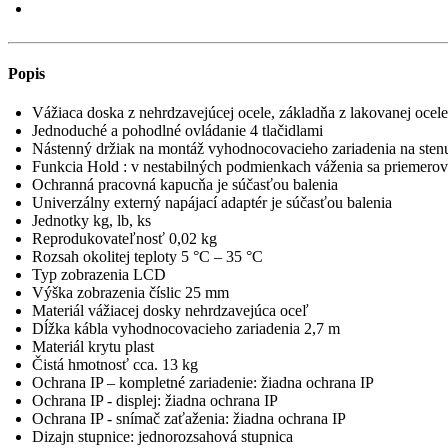
Popis
Vážiaca doska z nehrdzavejúcej ocele, základňa z lakovanej ocele
Jednoduché a pohodlné ovládanie 4 tlačidlami
Nástenný držiak na montáž vyhodnocovacieho zariadenia na sten
Funkcia Hold : v nestabilných podmienkach váženia sa priemerov
Ochranná pracovná kapucňa je súčasťou balenia
Univerzálny externý napájací adaptér je súčasťou balenia
Jednotky kg, lb, ks
Reprodukovateľnosť 0,02 kg
Rozsah okolitej teploty 5 °C – 35 °C
Typ zobrazenia LCD
Výška zobrazenia číslic 25 mm
Materiál vážiacej dosky nehrdzavejúca oceľ
Dĺžka kábla vyhodnocovacieho zariadenia 2,7 m
Materiál krytu plast
Čistá hmotnosť cca. 13 kg
Ochrana IP – kompletné zariadenie: žiadna ochrana IP
Ochrana IP - displej: žiadna ochrana IP
Ochrana IP - snímač zaťaženia: žiadna ochrana IP
Dizajn stupnice: jednorozsahová stupnica