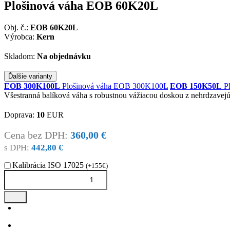
Plošinová váha EOB 60K20L
Obj. č.:
EOB 60K20L
Výrobca:
Kern
Skladom:
Na objednávku
Ďalšie varianty
EOB 300K100L
Plošinová váha EOB 300K100L
EOB 150K50L
Pl
Všestranná balíková váha s robustnou vážiacou doskou z nehrdzavejú
Doprava:
10
EUR
Cena bez DPH:
360,00 €
s DPH:
442,80 €
Kalibrácia ISO 17025
(+155€)