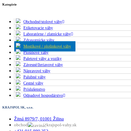
Kategórie
Obchodné/stolové váhy
Etiketovacie váhy
Laboratórne / zlatnícke váhy
Zdravotnícke váhy
Mostíkové / plošinkové váhy
Plošinové váhy
Paletové váhy a vozíky
Závesné/žeriavové váhy
Nápravové váhy
Palubné váhy
Cestné váhy
Príslušenstvo
Odpadové hospodárstvo
KRAJSPOL SK, s.r.o.
Žitná 8979/7, 01001 Žilina
obchod
krajspol-vahy.sk