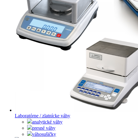
Laboratórne / zlatnícke váhy
analytické váhy
presné váhy
váhosušičky