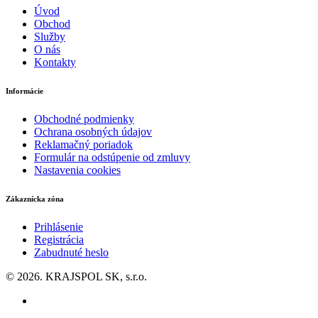
Úvod
Obchod
Služby
O nás
Kontakty
Informácie
Obchodné podmienky
Ochrana osobných údajov
Reklamačný poriadok
Formulár na odstúpenie od zmluvy
Nastavenia cookies
Zákaznícka zóna
Prihlásenie
Registrácia
Zabudnuté heslo
© 2026. KRAJSPOL SK, s.r.o.