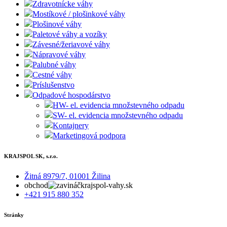
Zdravotnícke váhy
Mostíkové / plošinkové váhy
Plošinové váhy
Paletové váhy a vozíky
Závesné/žeriavové váhy
Nápravové váhy
Palubné váhy
Cestné váhy
Príslušenstvo
Odpadové hospodárstvo
HW- el. evidencia množstevného odpadu
SW- el. evidencia množstevného odpadu
Kontajnery
Marketingová podpora
KRAJSPOL SK, s.r.o.
Žitná 8979/7, 01001 Žilina
obchod
krajspol-vahy.sk
+421 915 880 352
Stránky