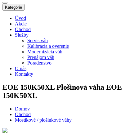
Kategórie
Úvod
Akcie
Obchod
Služby
Servis váh
Kalibrácia a overenie
Modernizácia váh
Prenájom váh
Poradenstvo
O nás
Kontakty
EOE 150K50XL
Plošinová váha EOE
150K50XL
Domov
Obchod
Mostíkové / plošinkové váhy