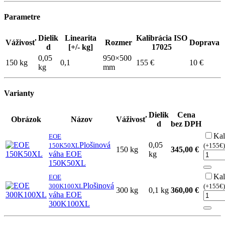
Parametre
Dielik
Linearita
Kalibrácia ISO
Váživosť
Rozmer
Doprava
d
[+/- kg]
17025
0,05
950×500
150 kg
0,1
155 €
10 €
kg
mm
Varianty
Dielik
Cena
Obrázok
Názov
Váživosť
d
bez DPH
Kal
EOE
Plošinová
0,05
150K50XL
(+155€)
150 kg
345,00 €
váha EOE
kg
150K50XL
Kal
EOE
Plošinová
300K100XL
(+155€)
300 kg
0,1 kg
360,00 €
váha EOE
300K100XL