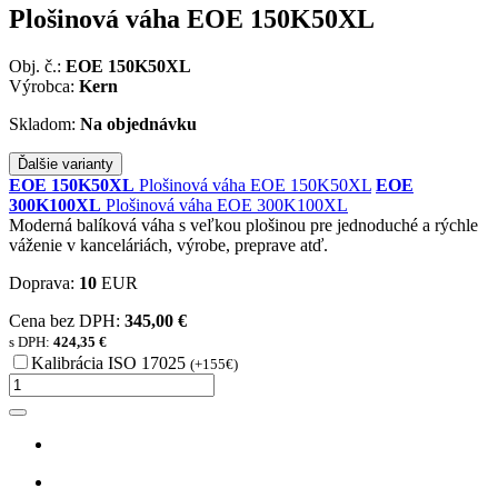
Plošinová váha EOE 150K50XL
Obj. č.:
EOE 150K50XL
Výrobca:
Kern
Skladom:
Na objednávku
Ďalšie varianty
EOE 150K50XL
Plošinová váha EOE 150K50XL
EOE
300K100XL
Plošinová váha EOE 300K100XL
Moderná balíková váha s veľkou plošinou pre jednoduché a rýchle
váženie v kanceláriách, výrobe, preprave atď.
Doprava:
10
EUR
Cena bez DPH:
345,00 €
s DPH:
424,35 €
Kalibrácia ISO 17025
(+155€)