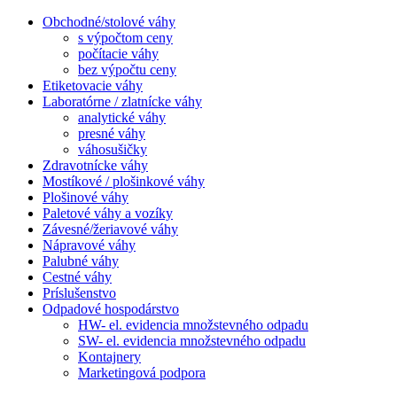
Obchodné/stolové váhy
s výpočtom ceny
počítacie váhy
bez výpočtu ceny
Etiketovacie váhy
Laboratórne / zlatnícke váhy
analytické váhy
presné váhy
váhosušičky
Zdravotnícke váhy
Mostíkové / plošinkové váhy
Plošinové váhy
Paletové váhy a vozíky
Závesné/žeriavové váhy
Nápravové váhy
Palubné váhy
Cestné váhy
Príslušenstvo
Odpadové hospodárstvo
HW- el. evidencia množstevného odpadu
SW- el. evidencia množstevného odpadu
Kontajnery
Marketingová podpora