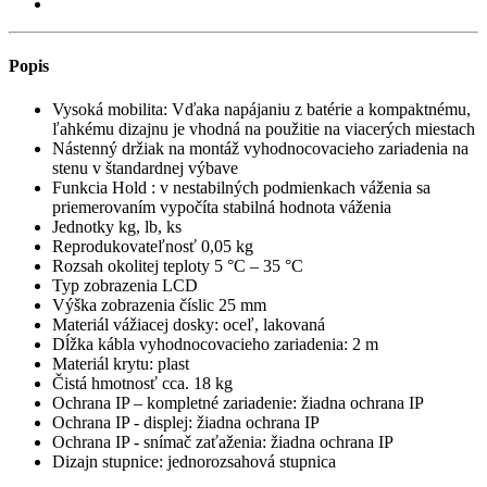
Popis
Vysoká mobilita: Vďaka napájaniu z batérie a kompaktnému,
ľahkému dizajnu je vhodná na použitie na viacerých miestach
Nástenný držiak na montáž vyhodnocovacieho zariadenia na
stenu v štandardnej výbave
Funkcia Hold : v nestabilných podmienkach váženia sa
priemerovaním vypočíta stabilná hodnota váženia
Jednotky kg, lb, ks
Reprodukovateľnosť 0,05 kg
Rozsah okolitej teploty 5 °C – 35 °C
Typ zobrazenia LCD
Výška zobrazenia číslic 25 mm
Materiál vážiacej dosky: oceľ, lakovaná
Dĺžka kábla vyhodnocovacieho zariadenia: 2 m
Materiál krytu: plast
Čistá hmotnosť cca. 18 kg
Ochrana IP – kompletné zariadenie: žiadna ochrana IP
Ochrana IP - displej: žiadna ochrana IP
Ochrana IP - snímač zaťaženia: žiadna ochrana IP
Dizajn stupnice: jednorozsahová stupnica